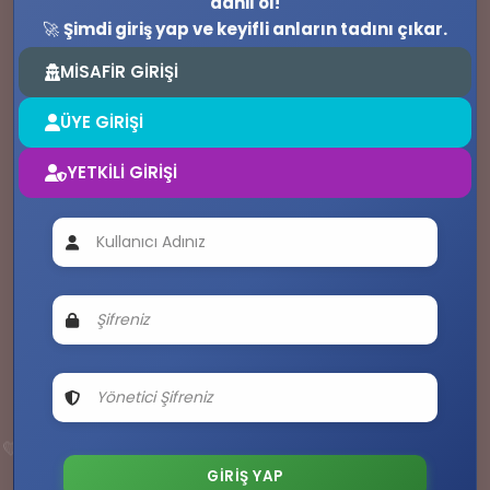
dahil ol!
🚀
Şimdi giriş yap ve keyifli anların tadını çıkar.
MİSAFİR GİRİŞİ
ÜYE GİRİŞİ
YETKİLİ GİRİŞİ
📩
💛