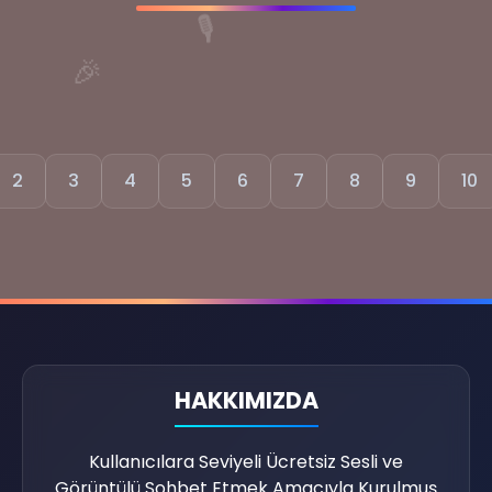
🎙️
🎉
2
3
4
5
6
7
8
9
10
🎧
HAKKIMIZDA
💡
Kullanıcılara Seviyeli Ücretsiz Sesli ve
Görüntülü Sohbet Etmek Amacıyla Kurulmuş