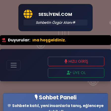
SESLIYENI.COM
Sohbetin Özgür Alanı🌟
💗
🤷‍♂️
hbet Portalına hoşgeldiniz.
Duyurular:
😜
HIZLI GİRİŞ
ÜYE OL
😂
💚
🎙️ Sohbet Paneli
💬
Sohbete katıl, yeni insanlarla tanış, eğlenceye