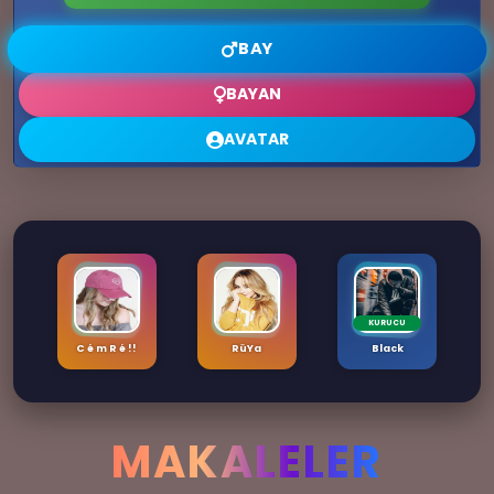
BAY
BAYAN
AVATAR
KURUCU
C é m R é !!
RüYa
Black
💌
MAKALELER