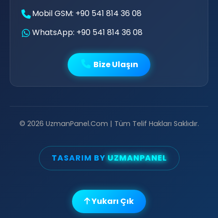
Mobil GSM: +90 541 814 36 08
WhatsApp: +90 541 814 36 08
💛
Bize Ulaşın
🥳
🥳
📢
💚
© 2026 UzmanPanel.Com | Tüm Telif Hakları Saklıdır.
💖
TASARIM BY
UZMANPANEL
Yukarı Çık