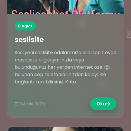
🔥
Bloglar

seslisite
Sesliyeni seslisite odalarımıza dilerseniz evde
masaüstü bilgisayarınızla veya
bulunduğunuz her yerden internet özelliği
bulunan cep telefonlarınızdan kolaylıkla
📜
bağlantı kurabilirsiniz. Krite...
Oku
13.Aralık.2025