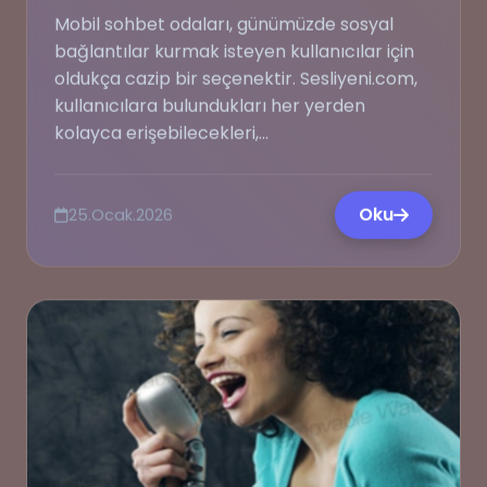
Mobil sohbet odaları, günümüzde sosyal
bağlantılar kurmak isteyen kullanıcılar için
oldukça cazip bir seçenektir. Sesliyeni.com,
kullanıcılara bulundukları her yerden
kolayca erişebilecekleri,...
Oku
25.Ocak.2026
💭