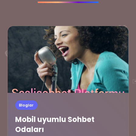
💙
💙
✉
Bloglar
Mobil uyumlu Sohbet
Odaları