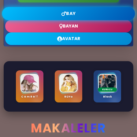
BAY
BAYAN
🎈
💖
💚
AVATAR
KURUCU
C é m R é !!
RüYa
Black
💖
MAKALELER