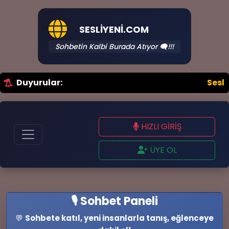
SESLIYENI.COM
Sohbetin Kalbi Burada Atıyor 🗨️!!!
Duyurular:
SesliYeni.CoM Sesl
HIZLI GİRİŞ
🤷‍♂️
ÜYE OL
🎙️ Sohbet Paneli
💬
Sohbete katıl, yeni insanlarla tanış, eğlenceye