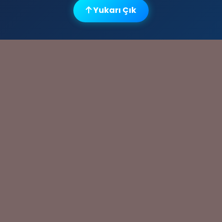
Yukarı Çık
🗨️