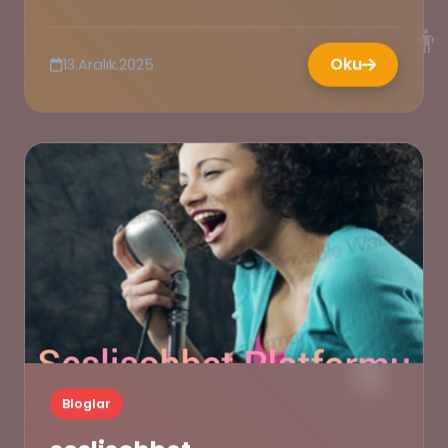
👨
Oku
13.Aralık.2025
😆
🤷‍♂️
🖥️
Bloglar