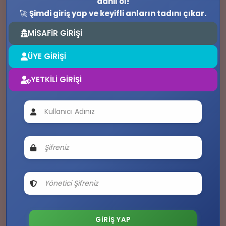
dahil ol!
🚀
Şimdi giriş yap ve keyifli anların tadını çıkar.
MİSAFİR GİRİŞİ
ÜYE GİRİŞİ
YETKİLİ GİRİŞİ