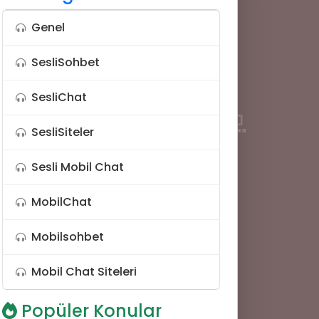
💖
💖
Genel
SesliSohbet
SesliChat
👩‍💻
⭐
SesliSiteler
Sesli Mobil Chat
MobilChat
Mobilsohbet
Mobil Chat Siteleri
Popüler Konular