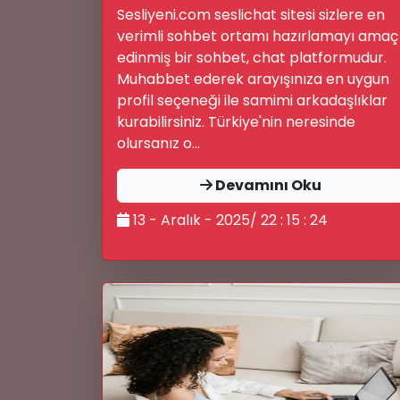
Sesliyeni.com seslichat sitesi sizlere en
verimli sohbet ortamı hazırlamayı amaç
edinmiş bir sohbet, chat platformudur.
Muhabbet ederek arayışınıza en uygun
profil seçeneği ile samimi arkadaşlıklar
kurabilirsiniz. Türkiye'nin neresinde
olursanız o...
Devamını Oku
13 - Aralık - 2025/ 22 : 15 : 24