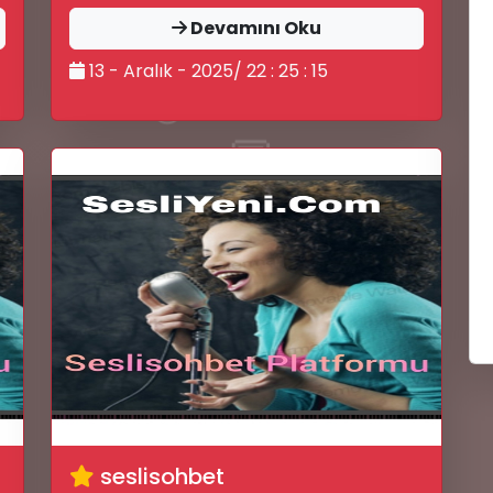
Devamını Oku
13 - Aralık - 2025/ 22 : 25 : 15
😍
💬
💚
seslisohbet