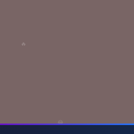
🔥
😂
🤷‍♂️