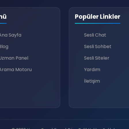
nü
Popüler Linkler
🔊
Ana Sayfa
Sesli Chat
Blog
Sesli Sohbet
Uzman Panel
Sesli Siteler
Arama Motoru
Yardım
İletişim
🔊