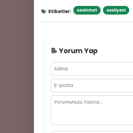
🗨️
🔥
seslichat
sesliyeni
Etiketler:
📝 Yorum Yap