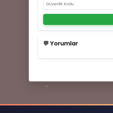
💬 Yorumlar
🎆