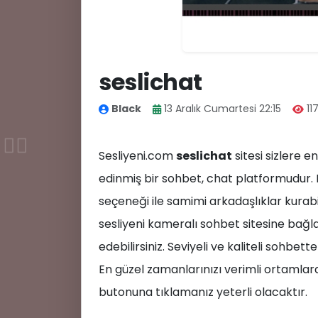
seslichat
Black
13 Aralık Cumartesi 22:15
11
🤷‍♂️
Sesliyeni.com
seslichat
sitesi sizlere 
edinmiş bir sohbet, chat platformudur.
seçeneği ile samimi arkadaşlıklar kurabil
sesliyeni kameralı sohbet sitesine bağl
edebilirsiniz. Seviyeli ve kaliteli sohbe
En güzel zamanlarınızı verimli ortamlard
butonuna tıklamanız yeterli olacaktır.