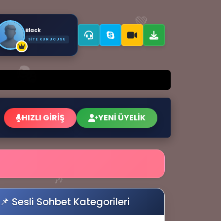
💚
Black
SITE KURUCUSU
🎭
HIZLI GİRİŞ
YENİ ÜYELİK
🎶
📌 Sesli Sohbet Kategorileri