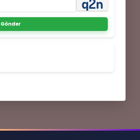
📱
Gönder