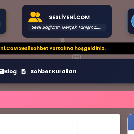
SESLIYENI.COM
Sesli Bağlantı, Gerçek Tanışma...₀⚡
🎙️
eslisohbet Portalına hoşgeldiniz.
💬
Blog
Sohbet Kuralları