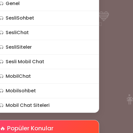
Genel
💙
SesliSohbet
🤷‍♂️
SesliChat
SesliSiteler
Sesli Mobil Chat
MobilChat
Mobilsohbet

Mobil Chat Siteleri
🔥 Popüler Konular