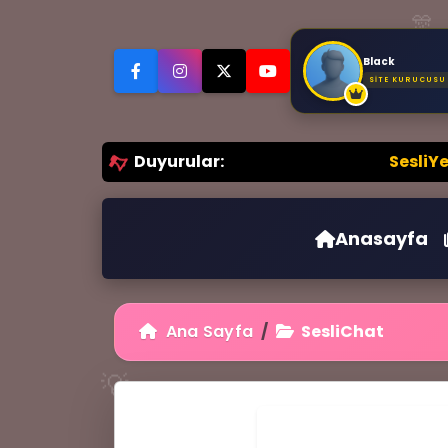
🎊
Black
SITE KURUCUSU
Duyurular:
SesliYeni.CoM S
🎙️
Anasayfa
Ana Sayfa
SesliChat
💡